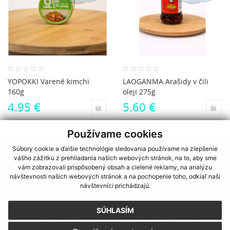
YOPOKKI Varené kimchi
LAOGANMA Arašidy v čili
160g
oleji 275g
4.95 €
5.60 €
Používame cookies
Súbory cookie a ďalšie technológie sledovania používame na zlepšenie
vášho zážitku z prehliadania našich webových stránok, na to, aby sme
KATEGÓRIE
vám zobrazovali prispôsobený obsah a cielené reklamy, na analýzu
návštevnosti našich webových stránok a na pochopenie toho, odkiaľ naši
MÔJ ÚČET
návštevníci prichádzajú.
SÚHLASÍM
Obchodné podmienky
|
Doprava a poštovné
|
Reklamácie
|
GDPR
|
Cookies