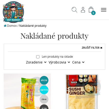
Tog
0
nav
Domov
/
Nakládané produkty
Nakládané produkty
ZRUŠIŤ FILTER
Len produkty na sklade
Zoradenie
Výrobcovia
Cena
akcia
výpredaj
zľava
-83%