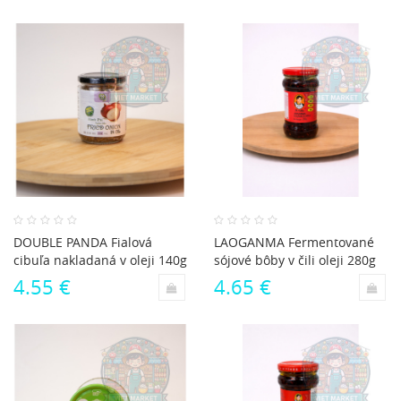
DOUBLE PANDA Fialová
LAOGANMA Fermentované
cibuľa nakladaná v oleji 140g
sójové bôby v čili oleji 280g
4.55 €
4.65 €