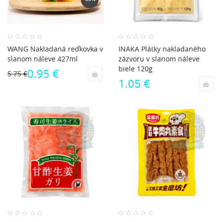
WANG Nakladaná reďkovka v
INAKA Plátky nakladaného
slanom náleve 427ml
zázvoru v slanom náleve
biele 120g
0.95 €
5.75 €
1.05 €