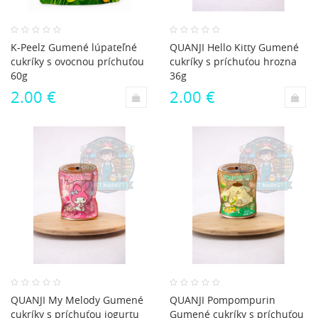
K-Peelz Gumené lúpateľné
QUANJI Hello Kitty Gumené
cukríky s ovocnou príchuťou
cukríky s príchuťou hrozna
60g
36g
2.00 €
2.00 €
QUANJI My Melody Gumené
QUANJI Pompompurin
cukríky s príchuťou jogurtu
Gumené cukríky s príchuťou