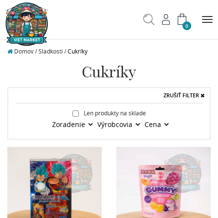
Tog
0
nav
Domov
/
Sladkosti /
Cukríky
Cukríky
ZRUŠIŤ FILTER
Len produkty na sklade
Zoradenie
Výrobcovia
Cena