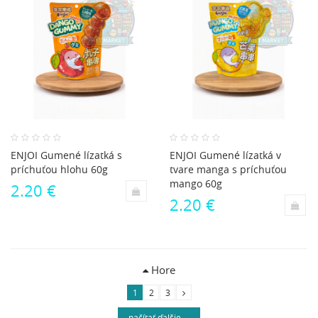
ENJOI Gumené lízatká s
ENJOI Gumené lízatká v
príchuťou hlohu 60g
tvare manga s príchuťou
mango 60g
2.20 €
2.20 €
Hore
1
2
3
načítať ďalšie ...