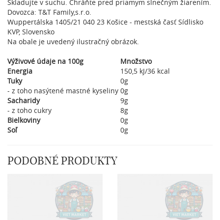
Skladujte v suchu. Chráňte pred priamym slnečným žiarením.
Dovozca: T&T Family,s.r.o.
Wuppertálska 1405/21 040 23 Košice - mestská časť Sídlisko
KVP, Slovensko
Na obale je uvedený ilustračný obrázok.
Výživové údaje na 100g
Množstvo
Energia
150,5 kJ/36 kcal
Tuky
0g
- z toho nasýtené mastné kyseliny
0g
Sacharidy
9g
- z toho cukry
8g
Bielkoviny
0g
Soľ
0g
PODOBNÉ PRODUKTY