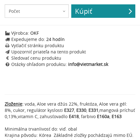
Kúpiť
Výrobca:
OKF
Expedujeme do:
24 hodín
Vytlačiť stránku produktu
Upozorniť priateľa na tento produkt
Sledovať cenu produktu
Otázky ohľadom produktu:
info@vietmarket.sk
Zloženie
:
voda, Aloe vera džús 22%, fruktóza, Aloe vera gél:
8%, cukor, regulátor kyslosti
E327
,
E330
,
E331
,mangová príchuť
0,13%,vitamin C, zahusťovadlo
E418
, farbivo
E160a
,
E163
Minimálna trvanlivosť do: viď. obal
Krajina pôvodu: Kórea Základné zložky pochádzajú mimo EÚ.