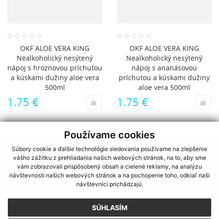
OKF ALOE VERA KING
OKF ALOE VERA KING
Nealkoholický nesýtený
Nealkoholický nesýtený
nápoj s hroznovou príchuťou
nápoj s ananásovou
a kúskami dužiny aloe vera
príchuťou a kúskami dužiny
500ml
aloe vera 500ml
1.75 €
1.75 €
Používame cookies
Súbory cookie a ďalšie technológie sledovania používame na zlepšenie
vášho zážitku z prehliadania našich webových stránok, na to, aby sme
KATEGÓRIE
vám zobrazovali prispôsobený obsah a cielené reklamy, na analýzu
návštevnosti našich webových stránok a na pochopenie toho, odkiaľ naši
MÔJ ÚČET
návštevníci prichádzajú.
SÚHLASÍM
Obchodné podmienky
|
Doprava a poštovné
|
Reklamácie
|
GDPR
|