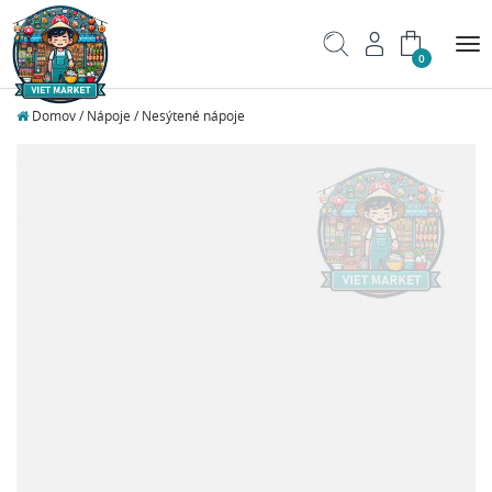
Tog
0
nav
Domov
/
Nápoje
/
Nesýtené nápoje